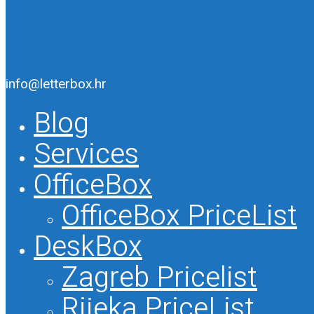
Close
info@letterbox.hr
Menu
Blog
Services
OfficeBox
OfficeBox PriceList
DeskBox
Zagreb Pricelist
Rijeka PriceList