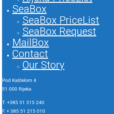
SeaBox
SeaBox PriceList
SeaBox Request
MailBox
Contact
Our Story
Pod Kaštelom 4
51 000 Rijeka
T. +385 51 315 240
F. + 385 51 215 010