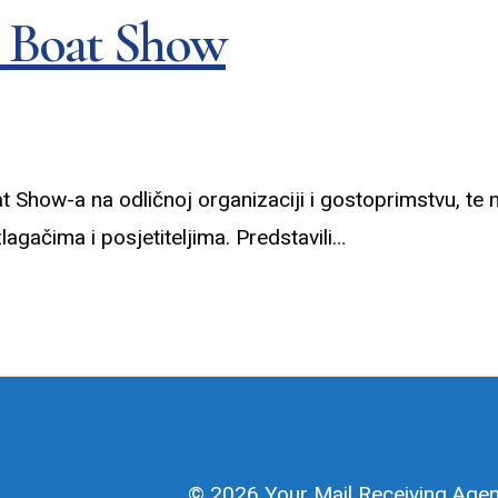
d Boat Show
Show-a na odličnoj organizaciji i gostoprimstvu, te n
gačima i posjetiteljima. Predstavili…
© 2026 Your Mail Receiving Agen