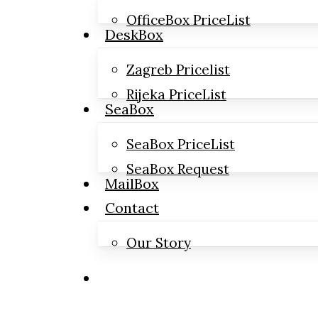
OfficeBox PriceList
DeskBox
Zagreb Pricelist
Rijeka PriceList
SeaBox
SeaBox PriceList
SeaBox Request
MailBox
Contact
Our Story