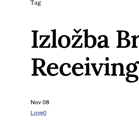
Tag
Izložba B
Receiving
Nov
08
Love
0