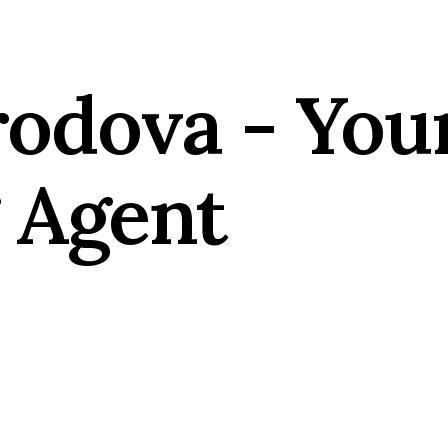
rodova - You
 Agent