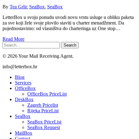
By
Tea Grlic
SeaBox
,
SeaBox
LetterBox u svoju ponudu uvodi novu vrstu usluge u obliku paketa
za sve koji žele svoje plovilo staviti u charter menadžment. Da
pojednostavimo: od vlasništva do charteringa uz One stop…
Read More
Search
© 2026 Your Mail Receiving Agent.
Close
info@letterbox.hr
Menu
Blog
Services
OfficeBox
OfficeBox PriceList
DeskBox
Zagreb Pricelist
Rijeka PriceList
SeaBox
SeaBox PriceList
SeaBox Request
MailBox
Contact