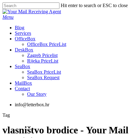
Skip
Hit enter to search or ESC to close
to
Close
main
Search
Menu
content
Blog
Services
OfficeBox
OfficeBox PriceList
DeskBox
Zagreb Pricelist
Rijeka PriceList
SeaBox
SeaBox PriceList
SeaBox Request
MailBox
Contact
Our Story
info@letterbox.hr
Tag
vlasništvo brodice - Your Mail