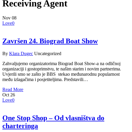
Receiving Agent
Nov
08
Love
0
Završen 24. Biograd Boat Show
By
Klara Dugec
Uncategorized
Zahvaljujemo organizatorima Biograd Boat Show-a na odličnoj
organizaciji i gostoprimstvu, te našim starim i novim partnerima.
Uvjerili smo se zašto je BBS stekao međunarodnu popularnost
među izlagačima i posjetiteljima. Predstavili…
Read More
Oct
26
Love
0
One Stop Shop – Od vlasništva do
charteringa