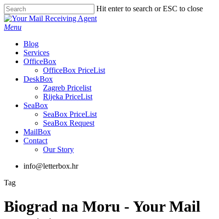
Skip
Hit enter to search or ESC to close
to
Close
main
Search
Menu
content
Blog
Services
OfficeBox
OfficeBox PriceList
DeskBox
Zagreb Pricelist
Rijeka PriceList
SeaBox
SeaBox PriceList
SeaBox Request
MailBox
Contact
Our Story
info@letterbox.hr
Tag
Biograd na Moru - Your Mail