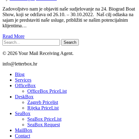
Zadovoljstvo nam je objaviti naše sudjelovanje na 24. Biograd Boat
Show, koji se održava od 26.10. – 30.10.2022. Naš cilj odlaska na
sajam je predstaviti naše usluge, približiti se našim potencijalnim
klijentima…
Read More
Search
© 2026 Your Mail Receiving Agent.
Close
info@letterbox.hr
Menu
Blog
Services
OfficeBox
OfficeBox PriceList
DeskBox
Zagreb Pricelist
Rijeka PriceList
SeaBox
SeaBox PriceList
SeaBox Request
MailBox
Contact