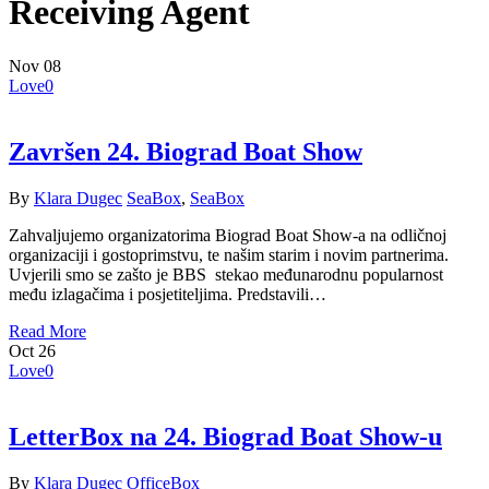
Receiving Agent
Nov
08
Love
0
Završen 24. Biograd Boat Show
By
Klara Dugec
SeaBox
,
SeaBox
Zahvaljujemo organizatorima Biograd Boat Show-a na odličnoj
organizaciji i gostoprimstvu, te našim starim i novim partnerima.
Uvjerili smo se zašto je BBS stekao međunarodnu popularnost
među izlagačima i posjetiteljima. Predstavili…
Read More
Oct
26
Love
0
LetterBox na 24. Biograd Boat Show-u
By
Klara Dugec
OfficeBox