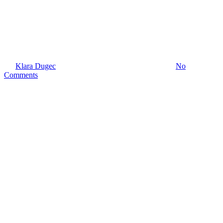
LetterBox na 24. Biograd Boat
Show-u
By
Klara Dugec
October 26, 2022
February 23rd, 2023
No
Comments