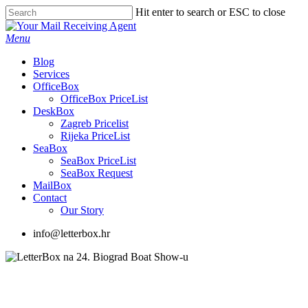
Skip
Hit enter to search or ESC to close
to
Close
main
Search
Menu
content
Blog
Services
OfficeBox
OfficeBox PriceList
DeskBox
Zagreb Pricelist
Rijeka PriceList
SeaBox
SeaBox PriceList
SeaBox Request
MailBox
Contact
Our Story
info@letterbox.hr
OfficeBox
SeaBox