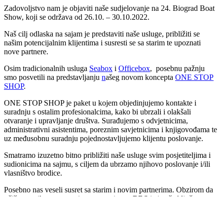
Zadovoljstvo nam je objaviti naše sudjelovanje na 24. Biograd Boat
Show, koji se održava od 26.10. – 30.10.2022.
Naš cilj odlaska na sajam je predstaviti naše usluge, približiti se
našim potencijalnim klijentima i susresti se sa starim te upoznati
nove partnere.
Osim tradicionalnih usluga
Seabox
i
Officebox
, posebnu pažnju
smo posvetili na predstavljanju
n
ašeg novom koncepta
ONE STOP
SHOP
.
ONE STOP SHOP je paket u kojem objedinjujemo kontakte i
suradnju s ostalim profesionalcima, kako bi ubrzali i olakšali
otvaranje i upravljanje društva. Surađujemo s odvjetnicima,
administrativni asistentima, poreznim savjetnicima i knjigovođama te
uz međusobnu suradnju pojednostavljujemo klijentu poslovanje.
Smatramo izuzetno bitno približiti naše usluge svim posjetiteljima i
sudionicima na sajmu, s ciljem da ubrzamo njihovo poslovanje i/ili
vlasništvo brodice.
Posebno nas veseli susret sa starim i novim partnerima. Obzirom da
tržište nautike raste u svim segmentima – BBS je i naša ključna
stanica za upoznavanje s novostima u nautičkoj industriji.