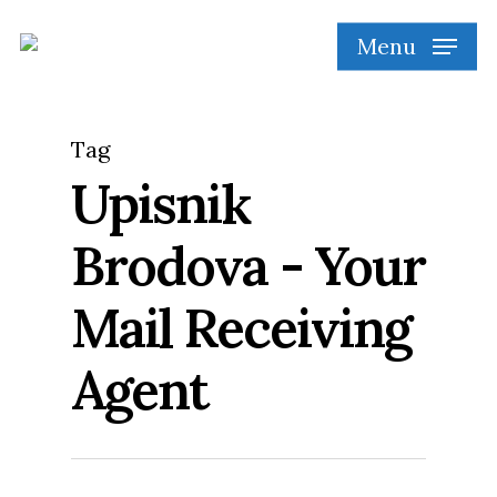
Skip
Menu
to
main
content
Tag
Upisnik
Brodova - Your
Mail Receiving
Agent