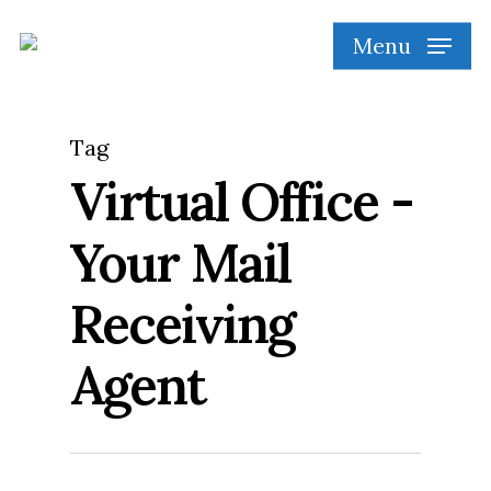
Skip
Menu
to
main
content
Tag
Virtual Office -
Your Mail
Receiving
Agent