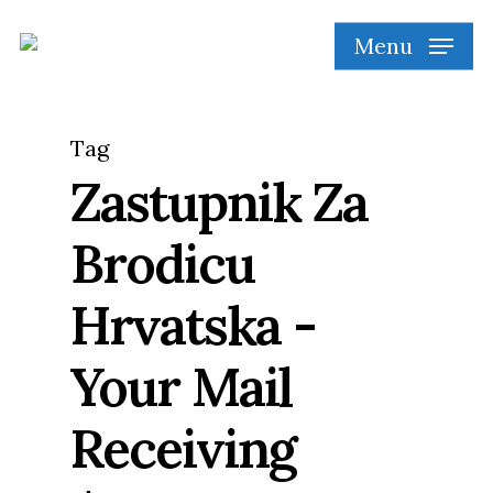
Skip
Menu
to
main
content
Tag
Zastupnik Za
Brodicu
Hrvatska -
Your Mail
Receiving