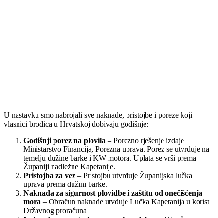
U nastavku smo nabrojali sve naknade, pristojbe i poreze koji
vlasnici brodica u Hrvatskoj dobivaju godišnje:
Godišnji porez na plovila
– Porezno rješenje izdaje
Ministarstvo Financija, Porezna uprava. Porez se utvrđuje na
temelju dužine barke i KW motora. Uplata se vrši prema
Županiji nadležne Kapetanije.
Pristojba za vez
– Pristojbu utvrđuje Županijska lučka
uprava prema dužini barke.
Naknada za sigurnost plovidbe i zaštitu od onečišćenja
mora
– Obračun naknade utvđuje Lučka Kapetanija u korist
Državnog proračuna