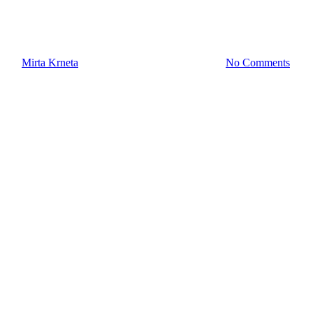
Godišnje naknade za vlasnike
brodice u Hrvatskoj
By
Mirta Krneta
10 siječnja, 2022
17 veljače, 2022
No Comments