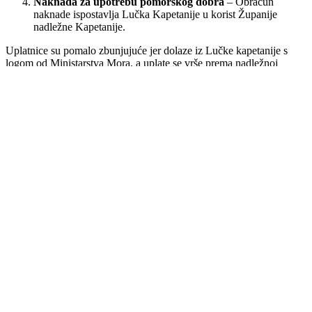
Naknada za upotrebu pomorskog dobra
– Obračun
naknade ispostavlja Lučka Kapetanije u korist Županije
nadležne Kapetanije.
Uplatnice su pomalo zbunjujuće jer dolaze iz Lučke kapetanije s
logom od Ministarstva Mora, a uplate se vrše prema nadležnoj
Županiji ili Državnom proračunu. Stoga treba dobro pogledati
uplatnicu na dnu. Ako Vam nešto nije jasno uvijek nas možete
kontaktirati ili pročitati o našoj usluzi
SeaBox
.
Mirta Krneta
You May Also Like
SeaBox
5 prednosti usluge SeaBox