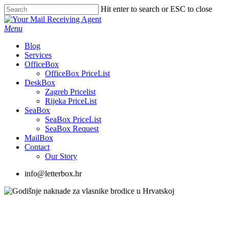
Skip
Hit enter to search or ESC to close
to
Close
main
Search
Menu
content
Blog
Services
OfficeBox
OfficeBox PriceList
DeskBox
Zagreb Pricelist
Rijeka PriceList
SeaBox
SeaBox PriceList
SeaBox Request
MailBox
Contact
Our Story
info@letterbox.hr
SeaBox