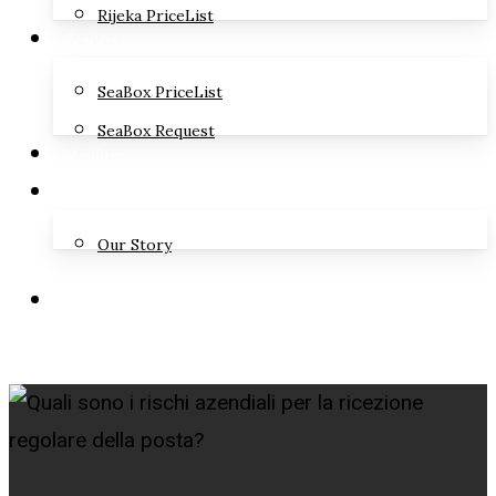
Rijeka PriceList
SeaBox
SeaBox PriceList
SeaBox Request
MailBox
Contact
Our Story
info@letterbox.hr