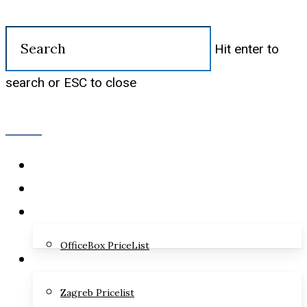
Skip
to
Hit enter to
main
search or ESC to close
content
Close
Search
Menu
Blog
Services
OfficeBox
OfficeBox PriceList
DeskBox
Zagreb Pricelist