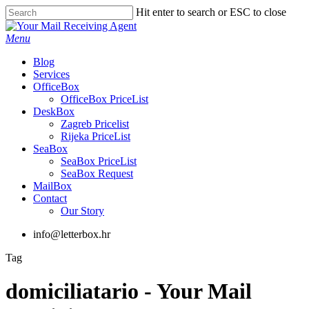
Skip
Hit enter to search or ESC to close
to
Close
main
Search
Menu
content
Blog
Services
OfficeBox
OfficeBox PriceList
DeskBox
Zagreb Pricelist
Rijeka PriceList
SeaBox
SeaBox PriceList
SeaBox Request
MailBox
Contact
Our Story
info@letterbox.hr
Tag
domiciliatario - Your Mail