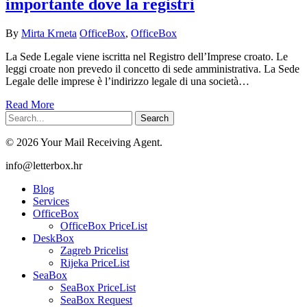
importante dove la registri
By
Mirta Krneta
OfficeBox
,
OfficeBox
La Sede Legale viene iscritta nel Registro dell’Imprese croato. Le
leggi croate non prevedo il concetto di sede amministrativa. La Sede
Legale delle imprese è l’indirizzo legale di una società…
Read More
Search
© 2026 Your Mail Receiving Agent.
Close
info@letterbox.hr
Menu
Blog
Services
OfficeBox
OfficeBox PriceList
DeskBox
Zagreb Pricelist
Rijeka PriceList
SeaBox
SeaBox PriceList
SeaBox Request