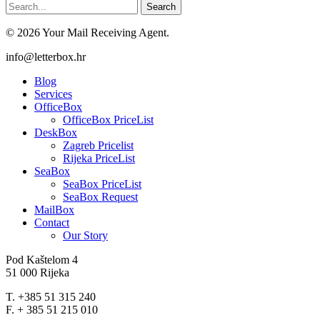
Search
© 2026 Your Mail Receiving Agent.
Close
info@letterbox.hr
Menu
Blog
Services
OfficeBox
OfficeBox PriceList
DeskBox
Zagreb Pricelist
Rijeka PriceList
SeaBox
SeaBox PriceList
SeaBox Request
MailBox
Contact
Our Story
Pod Kaštelom 4
51 000 Rijeka
T. +385 51 315 240
F. + 385 51 215 010