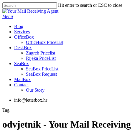
Skip
Hit enter to search or ESC to close
to
Close
main
Search
Menu
content
Blog
Services
OfficeBox
OfficeBox PriceList
DeskBox
Zagreb Pricelist
Rijeka PriceList
SeaBox
SeaBox PriceList
SeaBox Request
MailBox
Contact
Our Story
info@letterbox.hr
Tag
odvjetnik - Your Mail Receiving