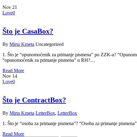
Nov
21
Love
0
Što je CasaBox?
By
Mirta Krneta
Uncategorized
1. Što je “opunomoćenik za primanje pismena” po ZZK-a? “Opunomoće
“opunomoćenik za primanje pismena” u RH?…
Read More
Nov
14
Love
0
Što je ContractBox?
By
Mirta Krneta
LetterBox
,
LetterBox
1. Što je “osoba za primanje pismena”? “Osoba za primanje pismena”
Read More