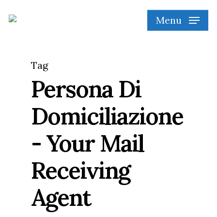
Skip
Menu
to
main
content
Tag
Persona Di
Domiciliazione
- Your Mail
Receiving
Agent