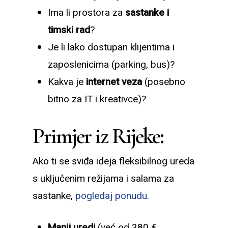
Ima li prostora za
sastanke i
timski rad
?
Je li lako dostupan klijentima i
zaposlenicima (parking, bus)?
Kakva je
internet veza
(posebno
bitno za IT i kreativce)?
Primjer iz Rijeke:
Ako ti se sviđa ideja fleksibilnog ureda
s uključenim režijama i salama za
sastanke,
pogledaj ponudu.
Manji uredi
(već od 380 €