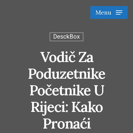
Skip
Menu
to
main
content
DesckBox
Vodič Za
Poduzetnike
Početnike U
Rijeci: Kako
Pronaći